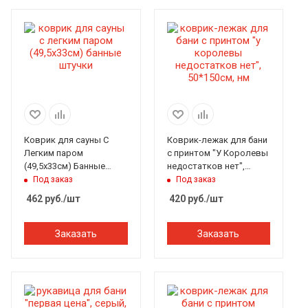
Коврик для сауны С
Коврик-лежак для бани
Легким паром
с принтом "У Королевы
(49,5х33см) Банные
недостатков нет",
штучки
50*150см, НМ
Под заказ
Под заказ
462
руб.
/шт
420
руб.
/шт
Заказать
Заказать