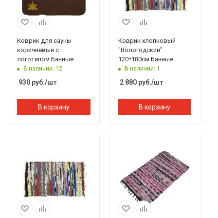
Коврик для сауны
Коврик хлопковый
коричневый с
"Вологодский"
логотипом Банные
120*180см Банные
штучки
штучки
В наличии: 12
В наличии: 1
930
руб.
/шт
2 880
руб.
/шт
В корзину
В корзину