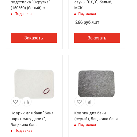
подстилка "Скрутка"
сауны "ВДВ", белый,
(150*50) (белый) с
МСК
вышивкой в
Под заказ
Под заказ
ассортименте, Бацькина
266
руб.
/шт
баня
Заказать
Заказать
Коврик для бани "Баня
Коврик для бани
парит силу дарит",
(серый), Бацькина баня
Бацькина баня
Под заказ
Под заказ