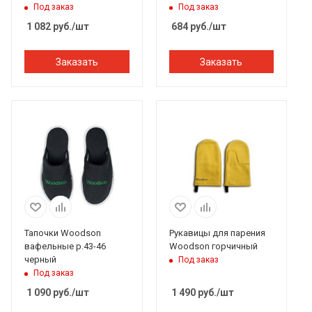
штучки
Под заказ
Под заказ
1 082
руб.
/шт
684
руб.
/шт
Заказать
Заказать
Тапочки Woodson
Рукавицы для парения
вафельные р.43-46
Woodson горчичный
черный
Под заказ
Под заказ
1 090
руб.
/шт
1 490
руб.
/шт