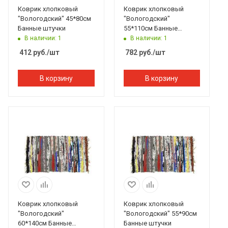
Коврик хлопковый
Коврик хлопковый
"Вологодский" 45*80см
"Вологодский"
Банные штучки
55*110см Банные
штучки
В наличии: 1
В наличии: 1
412
руб.
/шт
782
руб.
/шт
В корзину
В корзину
Коврик хлопковый
Коврик хлопковый
"Вологодский"
"Вологодский" 55*90см
60*140см Банные
Банные штучки