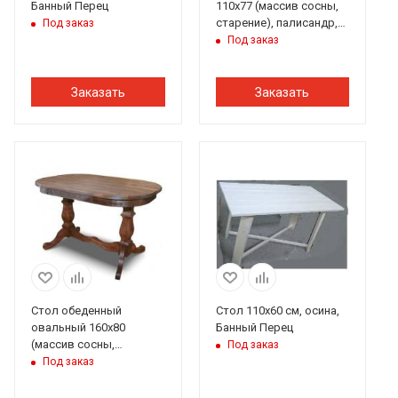
Банный Перец
110х77 (массив сосны,
старение), палисандр,
Под заказ
ИРБ
Под заказ
Заказать
Заказать
Стол обеденный
Стол 110х60 см, осина,
овальный 160х80
Банный Перец
(массив сосны,
Под заказ
старение), палисандр,
Под заказ
ИРБ