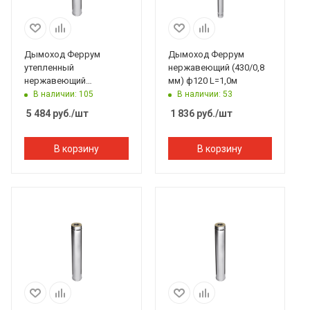
Дымоход Феррум
Дымоход Феррум
утепленный
нержавеющий (430/0,8
нержавеющий
мм) ф120 L=1,0м
(304/0,8мм)/зеркальный
В наличии: 105
В наличии: 53
нержавеющий ф115/200
5 484
руб.
/шт
1 836
руб.
/шт
L=1м по воде
В корзину
В корзину