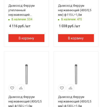
Дымоход Феррум
Дымоход Феррум
утепленный
нержавеющий (430/0,5
нержавеющий
мм) ф115 L=1,0м
(430/0,8мм)/зеркальный
В наличии: 534
В наличии: 470
нержавеющий ф115/200
4 116
руб.
/шт
1 038
руб.
/шт
L=1м по воде
В корзину
В корзину
Дымоход Феррум
Дымоход Феррум
нержавеющий (430/0,5
нержавеющий (430/0,5
мм) ф150 L=1,0м
мм) ф130 L=1,0м