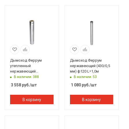
Дымоход Феррум
Дымоход Феррум
утепленный
нержавеющий (430/0,5
нержавеющий
мм) ф120 L=1,0м
(430/0,5мм)/зеркальный
В наличии: 388
В наличии: 53
нержавеющий ф115/200
3 558
руб.
/шт
1 080
руб.
/шт
L=1м по воде
В корзину
В корзину