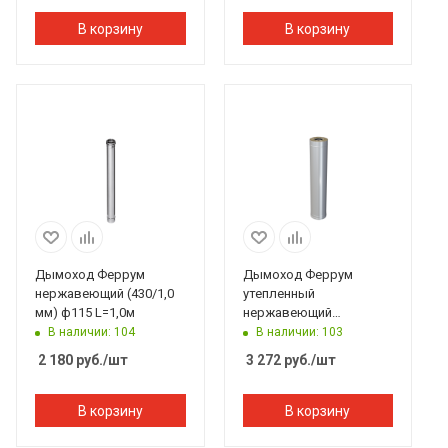
В корзину
В корзину
Дымоход Феррум
Дымоход Феррум
нержавеющий (430/1,0
утепленный
мм) ф115 L=1,0м
нержавеющий
(430/0,5мм)/
В наличии: 104
В наличии: 103
оцинкованный ф150/210
2 180
руб.
/шт
3 272
руб.
/шт
L=1м по воде
В корзину
В корзину