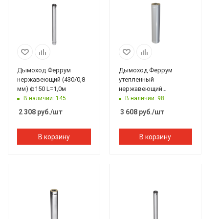
Дымоход Феррум
Дымоход Феррум
нержавеющий (430/0,8
утепленный
мм) ф150 L=1,0м
нержавеющий
(430/0,8мм)/
В наличии: 145
В наличии: 98
оцинкованный ф115/200
2 308
руб.
/шт
3 608
руб.
/шт
L=1м по воде
В корзину
В корзину