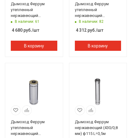
Дымоход Феррум
Дымоход Феррум
утепленный
утепленный
нержавеющий
нержавеющий
(430/0,8мм)/зеркальный
(430/0,8мм)/зеркальный
В наличии: 61
В наличии: 82
нержавеющий ф150/210
нержавеющий ф130/200
4 680
руб.
/шт
4 312
руб.
/шт
L=1м по воде
L=1м по воде
В корзину
В корзину
Дымоход Феррум
Дымоход Феррум
утепленный
нержавеющий (430/0,8
нержавеющий
мм) ф115 L=0,5м