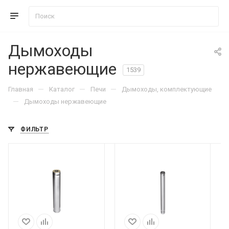
Дымоходы
нержавеющие
1539
—
—
—
Главная
Каталог
Печи
Дымоходы, комплектующие
—
Дымоходы нержавеющие
ФИЛЬТР