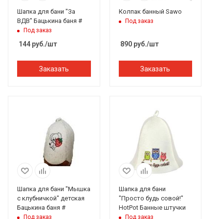
Шапка для бани "За
Колпак банный Sawo
ВДВ" Бацькина баня #
Под заказ
Под заказ
144
руб.
/шт
890
руб.
/шт
Заказать
Заказать
Шапка для бани "Мышка
Шапка для бани
с клубничкой" детская
"Просто будь совой!"
Бацькина баня #
HotPot Банные штучки
Под заказ
Под заказ