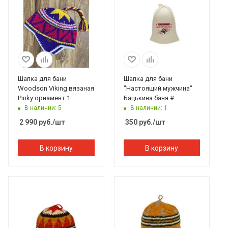
Шапка для бани
Шапка для бани
Woodson Viking вязаная
"Настоящий мужчина"
Pinky орнамент 1
Бацькина баня #
косичка (розовая)
В наличии: 5
В наличии: 1
2 990
руб.
/шт
350
руб.
/шт
В корзину
В корзину