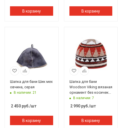
В корзину
В корзину
Шапка для бани Шик мех
Шапка для бани
овчина, серая
Woodson Viking вязаная
орнамент без косичек
В наличии: 21
(коричневый)
В наличии: 7
2 450
руб.
/шт
2 990
руб.
/шт
В корзину
В корзину