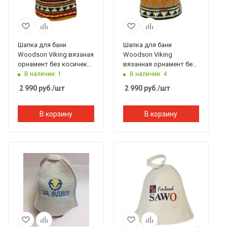
Шапка для бани
Шапка для бани
Woodson Viking вязаная
Woodson Viking
орнамент без косичек
вязанная орнамент без
(оранжевый)
косичек (жёлтый)
В наличии: 1
В наличии: 4
2 990
руб.
/шт
2 990
руб.
/шт
В корзину
В корзину