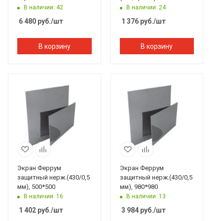
полукруглый
В наличии: 42
В наличии: 24
6 480
руб.
/шт
1 376
руб.
/шт
В корзину
В корзину
Экран Феррум
Экран Феррум
защитный нерж.(430/0,5
защитный нерж.(430/0,5
мм), 500*500
мм), 980*980
В наличии: 16
В наличии: 13
1 402
руб.
/шт
3 984
руб.
/шт