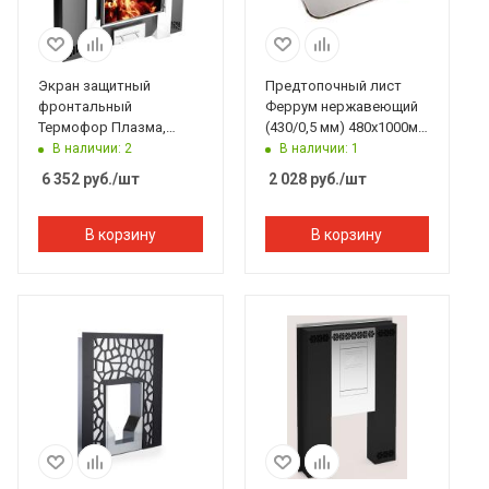
Экран защитный
Предтопочный лист
фронтальный
Феррум нержавеющий
Термофор Плазма,
(430/0,5 мм) 480х1000мм
1003x830x100 мм
полукруглый
В наличии: 2
В наличии: 1
6 352
руб.
/шт
2 028
руб.
/шт
В корзину
В корзину