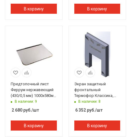
В корзину
В корзину
Предтопочный лист
Экран защитный
Феррум нержавеющий
фронтальный
(430/0,5 мм) 1000х580мм
Термофор Классика,
полукруглый
1003x830x100 мм
В наличии: 9
В наличии: 8
2 680
руб.
/шт
6 352
руб.
/шт
В корзину
В корзину